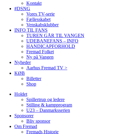
Kontakt
#DSNG
Vores TV-serie
Fællesskabet
Venskabsklubber
INFO TIL FANS
TUREN GÅR TIL VANGEN
UDEBANEFANS – INFO
HANDICAPFORHOLD
Fremad Folket
Ny på Vangen
Nyheder
Aarhus Fremad TV >
KØB
Billetter
Shop
Holdet
Spillertrup og ledere
Stilling & kampprogram
U23 – Danmarksserien
Sponsorer
Bliv sponsor
Om Fremad
Fremads Historie