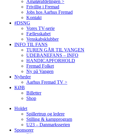
Amatørafdelingen >
Frivillig i Fremad
Jobs hos Aarhus Fremad
Kontakt
#DSNG
Vores TV-serie
Fællesskabet
Venskabsklubber
INFO TIL FANS
TUREN GÅR TIL VANGEN
UDEBANEFANS – INFO
HANDICAPFORHOLD
Fremad Folket
Ny på Vangen
Nyheder
Aarhus Fremad TV >
KØB
Billetter
Shop
Holdet
Spillertrup og ledere
Stilling & kampprogram
U23 – Danmarksserien
Sponsorer