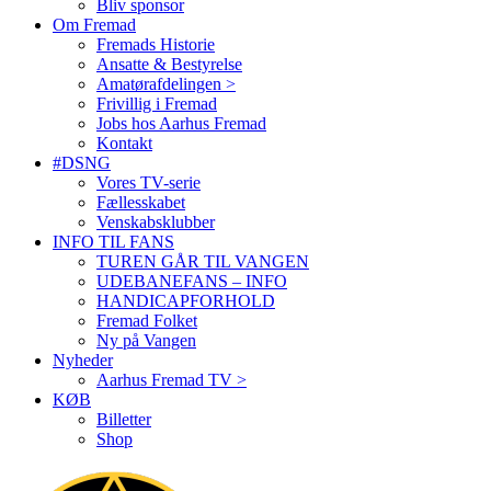
Bliv sponsor
Om Fremad
Fremads Historie
Ansatte & Bestyrelse
Amatørafdelingen >
Frivillig i Fremad
Jobs hos Aarhus Fremad
Kontakt
#DSNG
Vores TV-serie
Fællesskabet
Venskabsklubber
INFO TIL FANS
TUREN GÅR TIL VANGEN
UDEBANEFANS – INFO
HANDICAPFORHOLD
Fremad Folket
Ny på Vangen
Nyheder
Aarhus Fremad TV >
KØB
Billetter
Shop