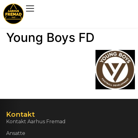
Young Boys FD
Kontakt
Kontakt Aarhus Fremad
Ansatte