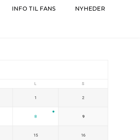
INFO TIL FANS
NYHEDER
L
S
1
2
8
9
15
16