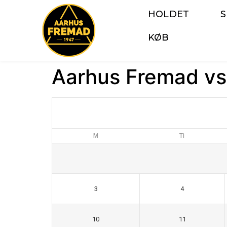
HOLDET
KØB
Aarhus Fremad vs
M
Ti
3
4
10
11