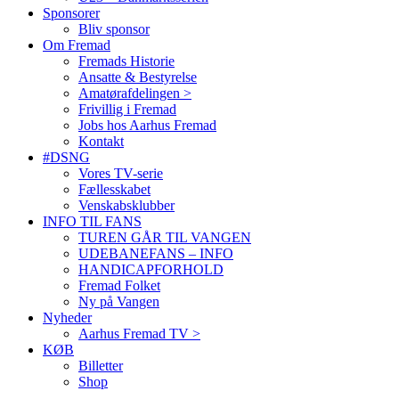
Sponsorer
Bliv sponsor
Om Fremad
Fremads Historie
Ansatte & Bestyrelse
Amatørafdelingen >
Frivillig i Fremad
Jobs hos Aarhus Fremad
Kontakt
#DSNG
Vores TV-serie
Fællesskabet
Venskabsklubber
INFO TIL FANS
TUREN GÅR TIL VANGEN
UDEBANEFANS – INFO
HANDICAPFORHOLD
Fremad Folket
Ny på Vangen
Nyheder
Aarhus Fremad TV >
KØB
Billetter
Shop