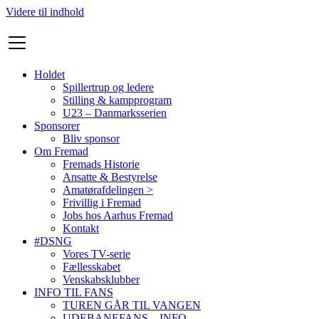
Videre til indhold
Holdet
Spillertrup og ledere
Stilling & kampprogram
U23 – Danmarksserien
Sponsorer
Bliv sponsor
Om Fremad
Fremads Historie
Ansatte & Bestyrelse
Amatørafdelingen >
Frivillig i Fremad
Jobs hos Aarhus Fremad
Kontakt
#DSNG
Vores TV-serie
Fællesskabet
Venskabsklubber
INFO TIL FANS
TUREN GÅR TIL VANGEN
UDEBANEFANS – INFO