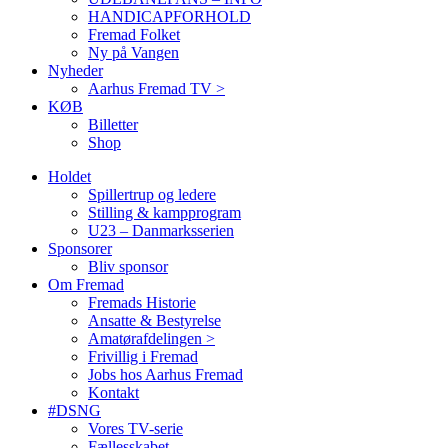
HANDICAPFORHOLD
Fremad Folket
Ny på Vangen
Nyheder
Aarhus Fremad TV >
KØB
Billetter
Shop
Holdet
Spillertrup og ledere
Stilling & kampprogram
U23 – Danmarksserien
Sponsorer
Bliv sponsor
Om Fremad
Fremads Historie
Ansatte & Bestyrelse
Amatørafdelingen >
Frivillig i Fremad
Jobs hos Aarhus Fremad
Kontakt
#DSNG
Vores TV-serie
Fællesskabet