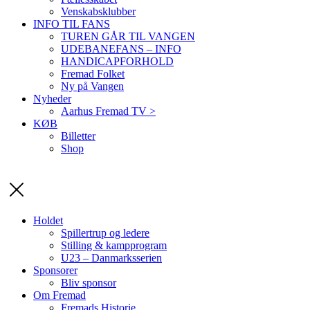
Venskabsklubber
INFO TIL FANS
TUREN GÅR TIL VANGEN
UDEBANEFANS – INFO
HANDICAPFORHOLD
Fremad Folket
Ny på Vangen
Nyheder
Aarhus Fremad TV >
KØB
Billetter
Shop
Holdet
Spillertrup og ledere
Stilling & kampprogram
U23 – Danmarksserien
Sponsorer
Bliv sponsor
Om Fremad
Fremads Historie