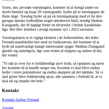
Turen, der, jævnfør vejrudsigten, kommer til at foregå under en
skyfri himmel og knap 20 varmegrader, byder på to træningspas de
fleste dage. Torsdag byder så på en træningskamp mod et for den
gængse danske fodboldfan noget ubeskrevet blad, nemlig Shaktar
Karagandy, der til dagligt frister en tilværelse i bedste kasakhiske
liga. Her blev klubben i øvrigt nummer syv i 2022-sæsonen.
Træningslejren er et vigtigt element i de forberedelser, der leder
Fremad-mandskabet hen mod en forårssæson, der kommer til at
byde på usædvanligt mange interessante opgør. Mathias Damgaard
glæder sig naturligvis, lige som resten af truppen og staben til det,
der venter:
”Vi står jo over for et forhåbentligt sjovt forår, så optakten og turen
her kommer til at handle meget om, hvordan vi skal blive endnu
bedre i vores præstationer og endnu skarpere på det taktiske. Så vi
skal gerne blive fuldstændig ajour, alle sammen, i forhold til, at vi
skal ud og smadre det hele.”
Kontakt
Kontakt Aarhus Fremad
Ansatte