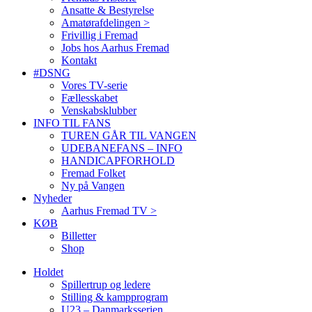
Ansatte & Bestyrelse
Amatørafdelingen >
Frivillig i Fremad
Jobs hos Aarhus Fremad
Kontakt
#DSNG
Vores TV-serie
Fællesskabet
Venskabsklubber
INFO TIL FANS
TUREN GÅR TIL VANGEN
UDEBANEFANS – INFO
HANDICAPFORHOLD
Fremad Folket
Ny på Vangen
Nyheder
Aarhus Fremad TV >
KØB
Billetter
Shop
Holdet
Spillertrup og ledere
Stilling & kampprogram
U23 – Danmarksserien