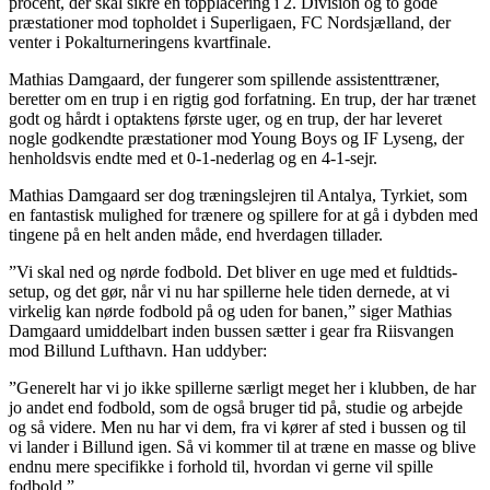
procent, der skal sikre en topplacering i 2. Division og to gode
præstationer mod topholdet i Superligaen, FC Nordsjælland, der
venter i Pokalturneringens kvartfinale.
Mathias Damgaard, der fungerer som spillende assistenttræner,
beretter om en trup i en rigtig god forfatning. En trup, der har trænet
godt og hårdt i optaktens første uger, og en trup, der har leveret
nogle godkendte præstationer mod Young Boys og IF Lyseng, der
henholdsvis endte med et 0-1-nederlag og en 4-1-sejr.
Mathias Damgaard ser dog træningslejren til Antalya, Tyrkiet, som
en fantastisk mulighed for trænere og spillere for at gå i dybden med
tingene på en helt anden måde, end hverdagen tillader.
”Vi skal ned og nørde fodbold. Det bliver en uge med et fuldtids-
setup, og det gør, når vi nu har spillerne hele tiden dernede, at vi
virkelig kan nørde fodbold på og uden for banen,” siger Mathias
Damgaard umiddelbart inden bussen sætter i gear fra Riisvangen
mod Billund Lufthavn. Han uddyber:
”Generelt har vi jo ikke spillerne særligt meget her i klubben, de har
jo andet end fodbold, som de også bruger tid på, studie og arbejde
og så videre. Men nu har vi dem, fra vi kører af sted i bussen og til
vi lander i Billund igen. Så vi kommer til at træne en masse og blive
endnu mere specifikke i forhold til, hvordan vi gerne vil spille
fodbold.”