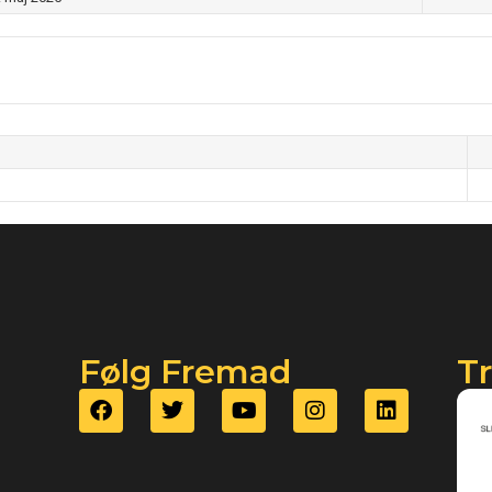
Følg Fremad
T