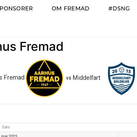
SPONSORER
OM FREMAD
#DSNG
rhus Fremad
s Fremad
Middelfart
vs
Dato
. maj 2025