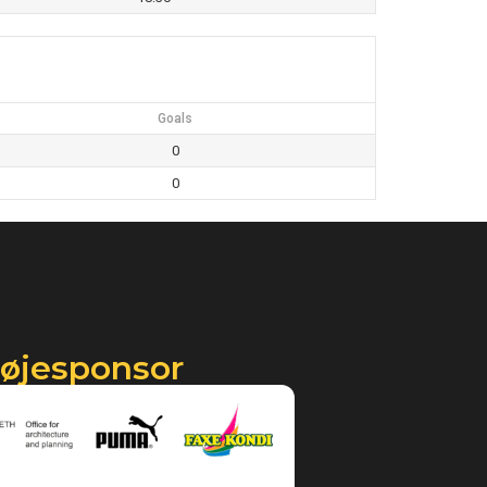
Goals
0
0
røjesponsor