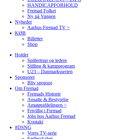
HANDICAPFORHOLD
Fremad Folket
Ny på Vangen
Nyheder
Aarhus Fremad TV >
KØB
Billetter
Shop
Holdet
Spillertrup og ledere
Stilling & kampprogram
U23 – Danmarksserien
Sponsorer
Bliv sponsor
Om Fremad
Fremads Historie
Ansatte & Bestyrelse
Amatørafdelingen >
Frivillig i Fremad
Jobs hos Aarhus Fremad
Kontakt
#DSNG
Vores TV-serie
Fællesskabet