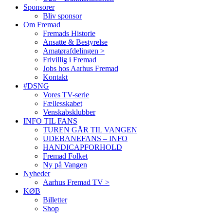
Sponsorer
Bliv sponsor
Om Fremad
Fremads Historie
Ansatte & Bestyrelse
Amatørafdelingen >
Frivillig i Fremad
Jobs hos Aarhus Fremad
Kontakt
#DSNG
Vores TV-serie
Fællesskabet
Venskabsklubber
INFO TIL FANS
TUREN GÅR TIL VANGEN
UDEBANEFANS – INFO
HANDICAPFORHOLD
Fremad Folket
Ny på Vangen
Nyheder
Aarhus Fremad TV >
KØB
Billetter
Shop