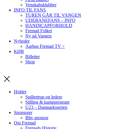
Venskabsklubber
INFO TIL FANS
TUREN GÅR TIL VANGEN
UDEBANEFANS – INFO
HANDICAPFORHOLD
Fremad Folket
Ny på Vangen
Nyheder
Aarhus Fremad TV >
KØB
Billetter
Shop
Holdet
Spillertrup og ledere
Stilling & kampprogram
U23 – Danmarksserien
Sponsorer
Bliv sponsor
Om Fremad
Fremads Historie