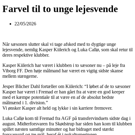
Farvel til to unge lejesvende
22/05/2026
Når sæsonen slutter skal vi tage afsked med to dygtige unge
lejesvende, nemlig Kasper Kiilerich og Luka Callø, som skal retur til
deres respektive klubber.
Kasper Kiilerich har været i klubben i to sæsoner nu – på leje fra
Viborg FF. Den høje målmand har været en vigtig sidste skanse
mellem stængerne.
Jesper Blicher Dahl fortæller om Kiilerich: “I løbet af de to sæsoner
Kasper har været i Fremad er han gået fra at være en god keeper
med et kæmpe potentiale til at være en af de absolut bedste
målmænd i 1. division.”
Vi ønsker Kasper alt held og lykke i sin karriere fremover.
Luka Callø kom til Fremad fra AGF på transfervinduets sidste dag i
august. Midterforsvaren fra Skødstrup har siden han kom til klubben
spillet næsten samtlige minutter og har bidraget med stærkt
forsvarsspil og tre mål, heraf ét i pokalturneringen.