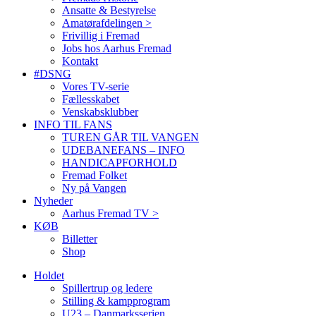
Ansatte & Bestyrelse
Amatørafdelingen >
Frivillig i Fremad
Jobs hos Aarhus Fremad
Kontakt
#DSNG
Vores TV-serie
Fællesskabet
Venskabsklubber
INFO TIL FANS
TUREN GÅR TIL VANGEN
UDEBANEFANS – INFO
HANDICAPFORHOLD
Fremad Folket
Ny på Vangen
Nyheder
Aarhus Fremad TV >
KØB
Billetter
Shop
Holdet
Spillertrup og ledere
Stilling & kampprogram
U23 – Danmarksserien