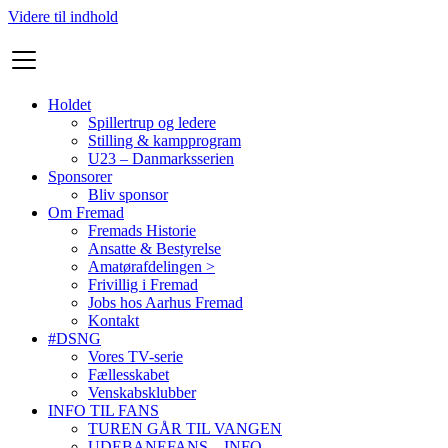
Videre til indhold
Holdet
Spillertrup og ledere
Stilling & kampprogram
U23 – Danmarksserien
Sponsorer
Bliv sponsor
Om Fremad
Fremads Historie
Ansatte & Bestyrelse
Amatørafdelingen >
Frivillig i Fremad
Jobs hos Aarhus Fremad
Kontakt
#DSNG
Vores TV-serie
Fællesskabet
Venskabsklubber
INFO TIL FANS
TUREN GÅR TIL VANGEN
UDEBANEFANS – INFO