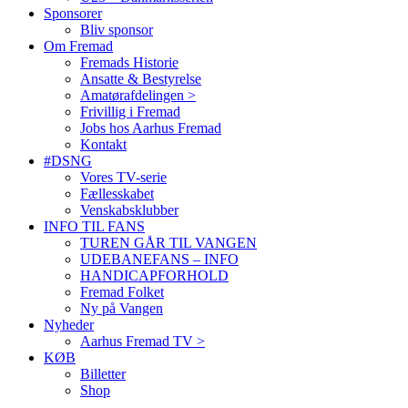
Sponsorer
Bliv sponsor
Om Fremad
Fremads Historie
Ansatte & Bestyrelse
Amatørafdelingen >
Frivillig i Fremad
Jobs hos Aarhus Fremad
Kontakt
#DSNG
Vores TV-serie
Fællesskabet
Venskabsklubber
INFO TIL FANS
TUREN GÅR TIL VANGEN
UDEBANEFANS – INFO
HANDICAPFORHOLD
Fremad Folket
Ny på Vangen
Nyheder
Aarhus Fremad TV >
KØB
Billetter
Shop