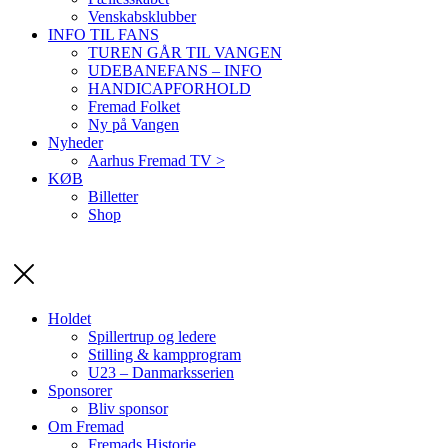
Venskabsklubber
INFO TIL FANS
TUREN GÅR TIL VANGEN
UDEBANEFANS – INFO
HANDICAPFORHOLD
Fremad Folket
Ny på Vangen
Nyheder
Aarhus Fremad TV >
KØB
Billetter
Shop
Holdet
Spillertrup og ledere
Stilling & kampprogram
U23 – Danmarksserien
Sponsorer
Bliv sponsor
Om Fremad
Fremads Historie