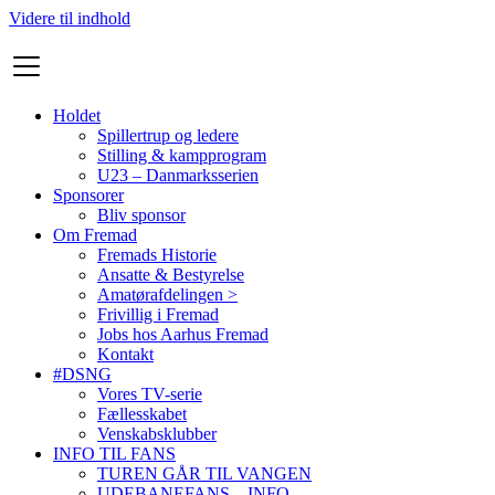
Videre til indhold
Holdet
Spillertrup og ledere
Stilling & kampprogram
U23 – Danmarksserien
Sponsorer
Bliv sponsor
Om Fremad
Fremads Historie
Ansatte & Bestyrelse
Amatørafdelingen >
Frivillig i Fremad
Jobs hos Aarhus Fremad
Kontakt
#DSNG
Vores TV-serie
Fællesskabet
Venskabsklubber
INFO TIL FANS
TUREN GÅR TIL VANGEN
UDEBANEFANS – INFO