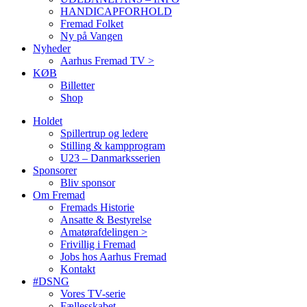
HANDICAPFORHOLD
Fremad Folket
Ny på Vangen
Nyheder
Aarhus Fremad TV >
KØB
Billetter
Shop
Holdet
Spillertrup og ledere
Stilling & kampprogram
U23 – Danmarksserien
Sponsorer
Bliv sponsor
Om Fremad
Fremads Historie
Ansatte & Bestyrelse
Amatørafdelingen >
Frivillig i Fremad
Jobs hos Aarhus Fremad
Kontakt
#DSNG
Vores TV-serie
Fællesskabet