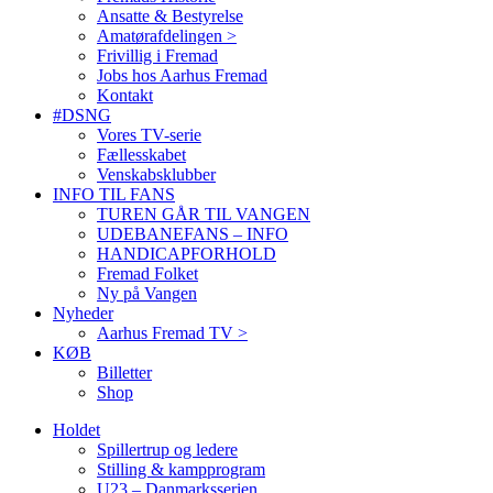
Ansatte & Bestyrelse
Amatørafdelingen >
Frivillig i Fremad
Jobs hos Aarhus Fremad
Kontakt
#DSNG
Vores TV-serie
Fællesskabet
Venskabsklubber
INFO TIL FANS
TUREN GÅR TIL VANGEN
UDEBANEFANS – INFO
HANDICAPFORHOLD
Fremad Folket
Ny på Vangen
Nyheder
Aarhus Fremad TV >
KØB
Billetter
Shop
Holdet
Spillertrup og ledere
Stilling & kampprogram
U23 – Danmarksserien