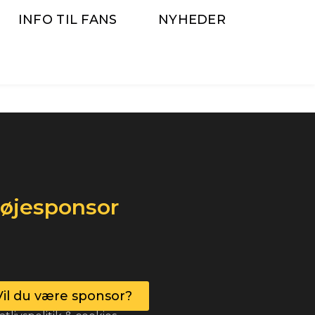
INFO TIL FANS
NYHEDER
røjesponsor
Vil du være sponsor?