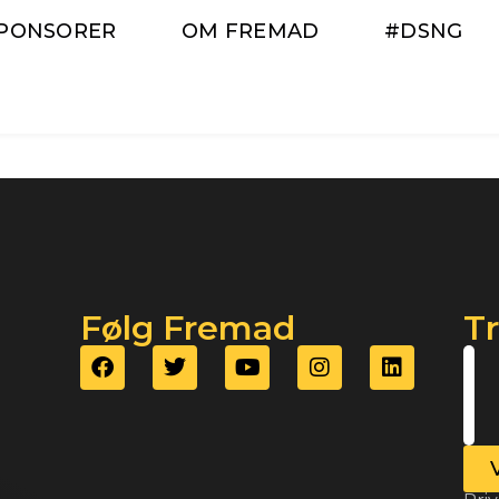
PONSORER
OM FREMAD
#DSNG
Følg Fremad
T