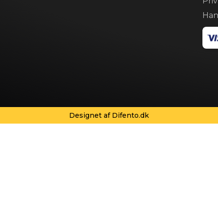
Priv
Han
Designet af Difento.dk