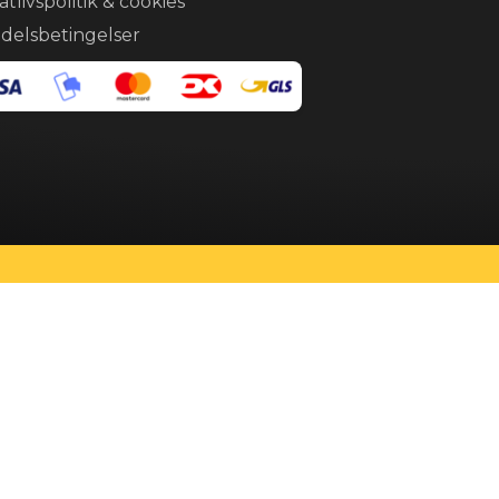
atlivspolitik & cookies
delsbetingelser