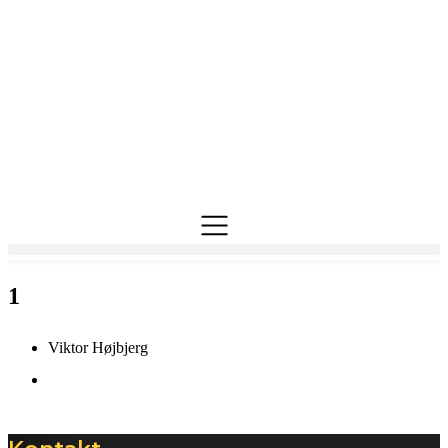
Videre
til
indhold
1
Viktor Højbjerg