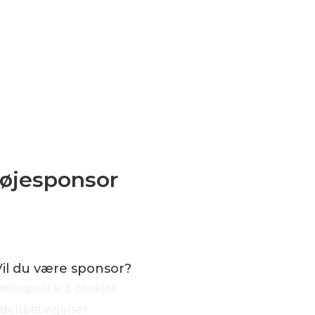
røjesponsor
Vil du være sponsor?
atlivspolitik & cookies
delsbetingelser