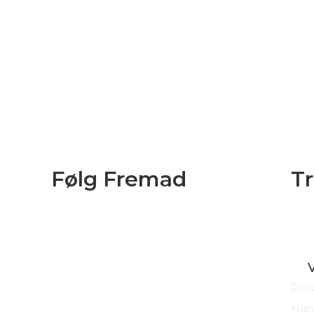
Følg Fremad
T
Priv
Han