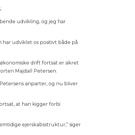
.
øbende udvikling, og jeg har
i har udviklet os positivt både på
konomiske drift fortsat er sikret
 Morten Majdall Petersen.
Petersens anparter, og nu bliver
rtsat, at han kigger forbi
mtidige ejerskabsstruktur,” siger