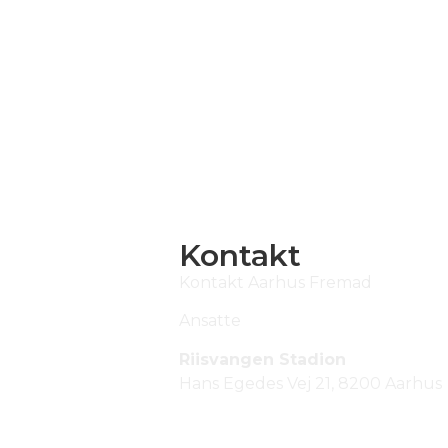
Kontakt
Kontakt Aarhus Fremad
Ansatte
Riisvangen Stadion
Hans Egedes Vej 21, 8200 Aarhus