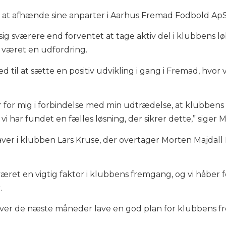
t at afhænde sine anparter i Aarhus Fremad Fodbold ApS
 sig sværere end forventet at tage aktiv del i klubbens l
 været en udfordring.
d til at sætte en positiv udvikling i gang i Fremad, hvor v
 for mig i forbindelse med min udtrædelse, at klubbens ø
t vi har fundet en fælles løsning, der sikrer dette,” siger
ver i klubben Lars Kruse, der overtager Morten Majdall 
ret en vigtig faktor i klubbens fremgang, og vi håber fo
.
er de næste måneder lave en god plan for klubbens fre