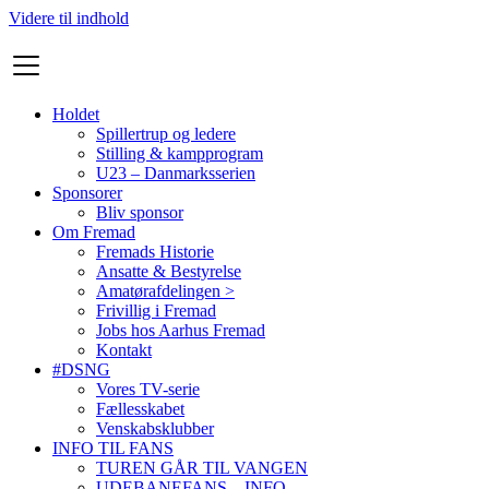
Videre til indhold
Holdet
Spillertrup og ledere
Stilling & kampprogram
U23 – Danmarksserien
Sponsorer
Bliv sponsor
Om Fremad
Fremads Historie
Ansatte & Bestyrelse
Amatørafdelingen >
Frivillig i Fremad
Jobs hos Aarhus Fremad
Kontakt
#DSNG
Vores TV-serie
Fællesskabet
Venskabsklubber
INFO TIL FANS
TUREN GÅR TIL VANGEN
UDEBANEFANS – INFO