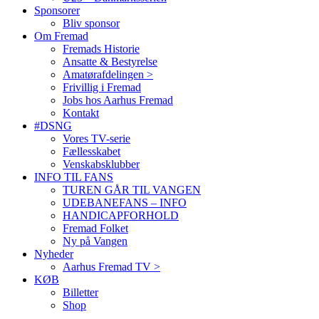
Sponsorer
Bliv sponsor
Om Fremad
Fremads Historie
Ansatte & Bestyrelse
Amatørafdelingen >
Frivillig i Fremad
Jobs hos Aarhus Fremad
Kontakt
#DSNG
Vores TV-serie
Fællesskabet
Venskabsklubber
INFO TIL FANS
TUREN GÅR TIL VANGEN
UDEBANEFANS – INFO
HANDICAPFORHOLD
Fremad Folket
Ny på Vangen
Nyheder
Aarhus Fremad TV >
KØB
Billetter
Shop