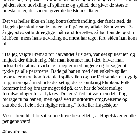
på den store udvikling af spillerne og spillet, der giver de største
præstationer, der videre giver de bedste resultater.”
Det var heller ikke en lang kontraktforhandling, der fandt sted, da
Hagelskjær skulle sætte underskrift på en ny aftale. Som vores 27-
årige, advokatfuldmægtige målmand fortæller, så har han det godt i
klubben, mens hans udvikling nærmest har taget fart, siden han kom
til.
”Da jeg valgte Fremad for halvandet år siden, var det spillestilen og
miljøet, der tiltrak mig. Når man kommer ind i det, bliver man
bekræftet i, at man virkelig arbejder med tingene og forsøger at
rykke på alle parametre. Både på banen med den enkelte spiller,
hvor vi er mere komfortable i spillestilen og har fået samlet en dygtig
trup, men også med hele det setup, der er omkring klubben. Folk
kommer ind og bruger meget tid på, at vi har de bedst mulige
forudsætninger for at lykkes. Det er så fedt at være en del af og
bidrage til på banen, men også ved at udfordre omgivelserne og
skubbe det hele i den rigtige retning,” fortæller Hagelskjær.
Vi ser frem til at forsat kunne blive bekræftet i, at Hagelskjær er alle
pengene værd.
#forzafremad