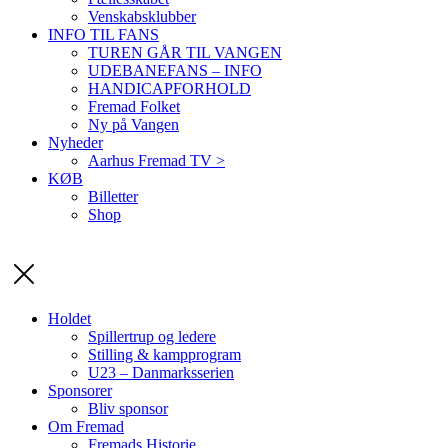
Venskabsklubber
INFO TIL FANS
TUREN GÅR TIL VANGEN
UDEBANEFANS – INFO
HANDICAPFORHOLD
Fremad Folket
Ny på Vangen
Nyheder
Aarhus Fremad TV >
KØB
Billetter
Shop
Holdet
Spillertrup og ledere
Stilling & kampprogram
U23 – Danmarksserien
Sponsorer
Bliv sponsor
Om Fremad
Fremads Historie