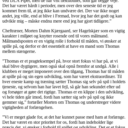
ved DLA Piper, men de har vist fleksibilitet, som går begge veje.
Det har været hårdt i perioder, men over den seneste tid er jeg
kommet frem til, at jeg ikke kan undvære det. Der var ikke noget
andet, jeg ville, end at blive i Fremad, hvor jeg har det godt og kan
udvikle mig – måske endnu mere end jeg har gjort tidligere.”
Cheftræner, Morten Dahm Kjærgaard, ser Hagelskjær som en vigtig
karakter i miljøet og knytter rosende ord til vores målmand.
Målmandsposten er en vigtig rolle i forhold til måden, vi ønsker at
spille på, og derfor er det essentielt at have en mand som Thomas
mellem stængerne.
”Thomas er et pragteksempel på, hvor stort fokus vi har på, at vi
skal blive dygtigere, men også skal opnå fremfor at undgå. Alle i
klubben er meget imponeret over den tilgang, Thomas har til måden
at spille på og sin egen udvikling, som har været ekstraordinær. Til
hver eneste kamp og træning sætter Thomas sig selv på spil i holdets
tjeneste, og selvom han har lavet fejl, så går han sekundet efter ud
og forsøger at gøre det rigtige. Thomas er en klippe i den udvikling,
vi hele tiden går imod, fordi han sætter sig selv på spil og ikke
gemmer sig,” fortæller Morten om Thomas og understreger videre
vigtigheden af forlængelsen.
”Vi er meget glade for, at det har kunnet passe med ham at forlænge.
Det har været en stor prioritet for os, fordi han indeholder lige
præcis det, vi ønsker i forhold til spillet og udvikling. Det er et fokus