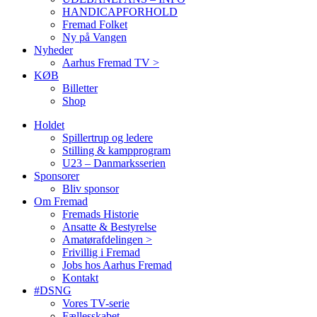
HANDICAPFORHOLD
Fremad Folket
Ny på Vangen
Nyheder
Aarhus Fremad TV >
KØB
Billetter
Shop
Holdet
Spillertrup og ledere
Stilling & kampprogram
U23 – Danmarksserien
Sponsorer
Bliv sponsor
Om Fremad
Fremads Historie
Ansatte & Bestyrelse
Amatørafdelingen >
Frivillig i Fremad
Jobs hos Aarhus Fremad
Kontakt
#DSNG
Vores TV-serie
Fællesskabet