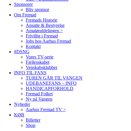
Sponsorer
Bliv sponsor
Om Fremad
Fremads Historie
Ansatte & Bestyrelse
Amatørafdelingen >
Frivillig i Fremad
Jobs hos Aarhus Fremad
Kontakt
#DSNG
Vores TV-serie
Fællesskabet
Venskabsklubber
INFO TIL FANS
TUREN GÅR TIL VANGEN
UDEBANEFANS – INFO
HANDICAPFORHOLD
Fremad Folket
Ny på Vangen
Nyheder
Aarhus Fremad TV >
KØB
Billetter
Shop