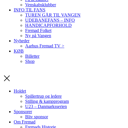
Venskabsklubber
INFO TIL FANS
TUREN GÅR TIL VANGEN
UDEBANEFANS – INFO
HANDICAPFORHOLD
Fremad Folket
Ny på Vangen
Nyheder
Aarhus Fremad TV >
KØB
Billetter
Shop
Holdet
Spillertrup og ledere
Stilling & kampprogram
U23 – Danmarksserien
Sponsorer
Bliv sponsor
Om Fremad
Fremads Historie