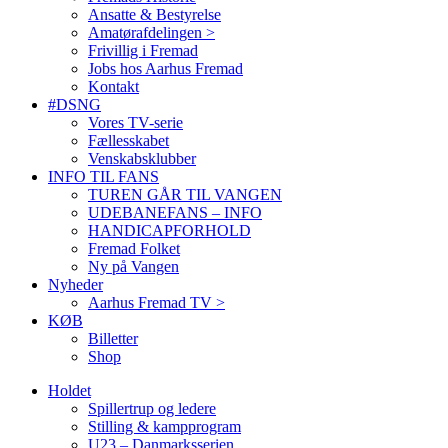
Ansatte & Bestyrelse
Amatørafdelingen >
Frivillig i Fremad
Jobs hos Aarhus Fremad
Kontakt
#DSNG
Vores TV-serie
Fællesskabet
Venskabsklubber
INFO TIL FANS
TUREN GÅR TIL VANGEN
UDEBANEFANS – INFO
HANDICAPFORHOLD
Fremad Folket
Ny på Vangen
Nyheder
Aarhus Fremad TV >
KØB
Billetter
Shop
Holdet
Spillertrup og ledere
Stilling & kampprogram
U23 – Danmarksserien