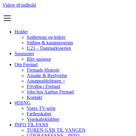
Videre til indhold
Holdet
Spillertrup og ledere
Stilling & kampprogram
U23 – Danmarksserien
Sponsorer
Bliv sponsor
Om Fremad
Fremads Historie
Ansatte & Bestyrelse
Amatørafdelingen >
Frivillig i Fremad
Jobs hos Aarhus Fremad
Kontakt
#DSNG
Vores TV-serie
Fællesskabet
Venskabsklubber
INFO TIL FANS
TUREN GÅR TIL VANGEN
UDEBANEFANS – INFO