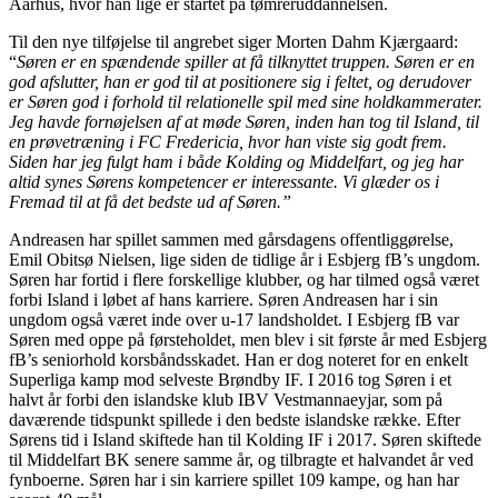
Aarhus, hvor han lige er startet på tømreruddannelsen.
Til den nye tilføjelse til angrebet siger Morten Dahm Kjærgaard:
“
Søren er en spændende spiller at få tilknyttet truppen. Søren er en
god afslutter, han er god til at positionere sig i feltet, og derudover
er Søren god i forhold til relationelle spil med sine holdkammerater.
Jeg havde fornøjelsen af at møde Søren, inden han tog til Island, til
en prøvetræning i FC Fredericia, hvor han viste sig godt frem.
Siden har jeg fulgt ham i både Kolding og Middelfart, og jeg har
altid synes Sørens kompetencer er interessante. Vi glæder os i
Fremad til at få det bedste ud af Søren.”
Andreasen har spillet sammen med gårsdagens offentliggørelse,
Emil Obitsø Nielsen, lige siden de tidlige år i Esbjerg fB’s ungdom.
Søren har fortid i flere forskellige klubber, og har tilmed også været
forbi Island i løbet af hans karriere. Søren Andreasen har i sin
ungdom også været inde over u-17 landsholdet. I Esbjerg fB var
Søren med oppe på førsteholdet, men blev i sit første år med Esbjerg
fB’s seniorhold korsbåndsskadet. Han er dog noteret for en enkelt
Superliga kamp mod selveste Brøndby IF. I 2016 tog Søren i et
halvt år forbi den islandske klub IBV Vestmannaeyjar, som på
daværende tidspunkt spillede i den bedste islandske række. Efter
Sørens tid i Island skiftede han til Kolding IF i 2017. Søren skiftede
til Middelfart BK senere samme år, og tilbragte et halvandet år ved
fynboerne. Søren har i sin karriere spillet 109 kampe, og han har