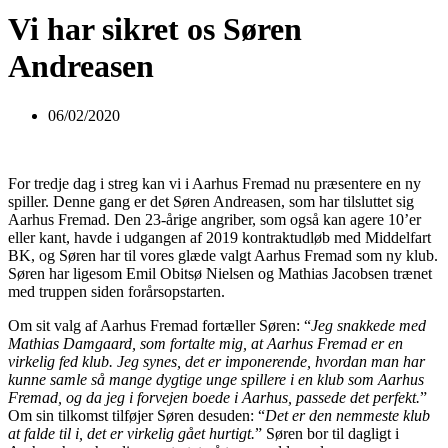
Vi har sikret os Søren
Andreasen
06/02/2020
For tredje dag i streg kan vi i Aarhus Fremad nu præsentere en ny
spiller. Denne gang er det Søren Andreasen, som har tilsluttet sig
Aarhus Fremad. Den 23-årige angriber, som også kan agere 10’er
eller kant, havde i udgangen af 2019 kontraktudløb med Middelfart
BK, og Søren har til vores glæde valgt Aarhus Fremad som ny klub.
Søren har ligesom Emil Obitsø Nielsen og Mathias Jacobsen trænet
med truppen siden forårsopstarten.
Om sit valg af Aarhus Fremad fortæller Søren: “
Jeg snakkede med
Mathias Damgaard, som fortalte mig, at Aarhus Fremad er en
virkelig fed klub. Jeg synes, det er imponerende, hvordan man har
kunne samle så mange dygtige unge spillere i en klub som Aarhus
Fremad, og da jeg i forvejen boede i Aarhus, passede det perfekt.
”
Om sin tilkomst tilføjer Søren desuden: “
Det er den nemmeste klub
at falde til i, det er virkelig gået hurtigt.
” Søren bor til dagligt i