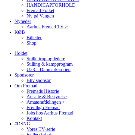
HANDICAPFORHOLD
Fremad Folket
Ny på Vangen
Nyheder
Aarhus Fremad TV >
KØB
Billetter
Shop
Holdet
Spillertrup og ledere
Stilling & kampprogram
U23 – Danmarksserien
Sponsorer
Bliv sponsor
Om Fremad
Fremads Historie
Ansatte & Bestyrelse
Amatørafdelingen >
Frivillig i Fremad
Jobs hos Aarhus Fremad
Kontakt
#DSNG
Vores TV-serie
Fællesskabet