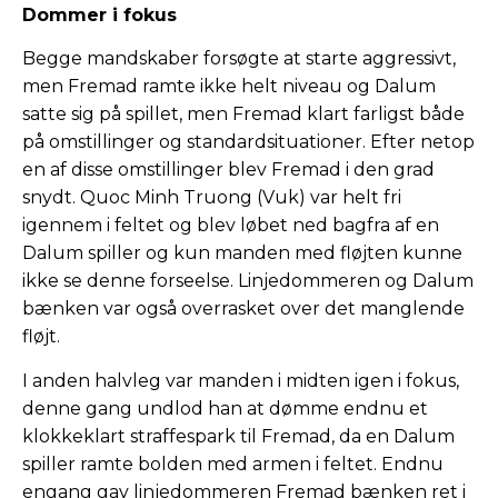
Dommer i fokus
Begge mandskaber forsøgte at starte aggressivt,
men Fremad ramte ikke helt niveau og Dalum
satte sig på spillet, men Fremad klart farligst både
på omstillinger og standardsituationer. Efter netop
en af disse omstillinger blev Fremad i den grad
snydt. Quoc Minh Truong (Vuk) var helt fri
igennem i feltet og blev løbet ned bagfra af en
Dalum spiller og kun manden med fløjten kunne
ikke se denne forseelse. Linjedommeren og Dalum
bænken var også overrasket over det manglende
fløjt.
I anden halvleg var manden i midten igen i fokus,
denne gang undlod han at dømme endnu et
klokkeklart straffespark til Fremad, da en Dalum
spiller ramte bolden med armen i feltet. Endnu
engang gav linjedommeren Fremad bænken ret i