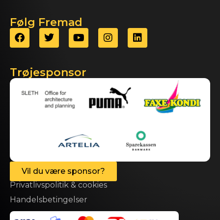
Følg Fremad
Trøjesponsor
Vil du være sponsor?
Privatlivspolitik & cookies
Handelsbetingelser