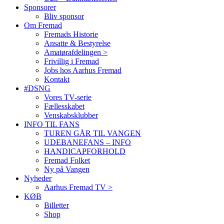
Sponsorer
Bliv sponsor
Om Fremad
Fremads Historie
Ansatte & Bestyrelse
Amatørafdelingen >
Frivillig i Fremad
Jobs hos Aarhus Fremad
Kontakt
#DSNG
Vores TV-serie
Fællesskabet
Venskabsklubber
INFO TIL FANS
TUREN GÅR TIL VANGEN
UDEBANEFANS – INFO
HANDICAPFORHOLD
Fremad Folket
Ny på Vangen
Nyheder
Aarhus Fremad TV >
KØB
Billetter
Shop