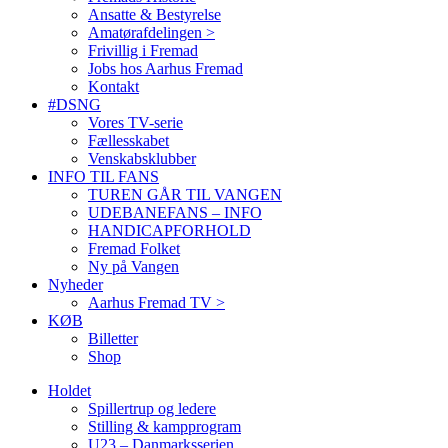
Ansatte & Bestyrelse
Amatørafdelingen >
Frivillig i Fremad
Jobs hos Aarhus Fremad
Kontakt
#DSNG
Vores TV-serie
Fællesskabet
Venskabsklubber
INFO TIL FANS
TUREN GÅR TIL VANGEN
UDEBANEFANS – INFO
HANDICAPFORHOLD
Fremad Folket
Ny på Vangen
Nyheder
Aarhus Fremad TV >
KØB
Billetter
Shop
Holdet
Spillertrup og ledere
Stilling & kampprogram
U23 – Danmarksserien