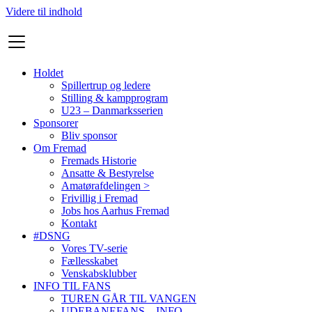
Videre til indhold
Holdet
Spillertrup og ledere
Stilling & kampprogram
U23 – Danmarksserien
Sponsorer
Bliv sponsor
Om Fremad
Fremads Historie
Ansatte & Bestyrelse
Amatørafdelingen >
Frivillig i Fremad
Jobs hos Aarhus Fremad
Kontakt
#DSNG
Vores TV-serie
Fællesskabet
Venskabsklubber
INFO TIL FANS
TUREN GÅR TIL VANGEN
UDEBANEFANS – INFO