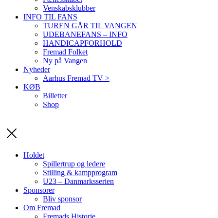
Venskabsklubber
INFO TIL FANS
TUREN GÅR TIL VANGEN
UDEBANEFANS – INFO
HANDICAPFORHOLD
Fremad Folket
Ny på Vangen
Nyheder
Aarhus Fremad TV >
KØB
Billetter
Shop
Holdet
Spillertrup og ledere
Stilling & kampprogram
U23 – Danmarksserien
Sponsorer
Bliv sponsor
Om Fremad
Fremads Historie