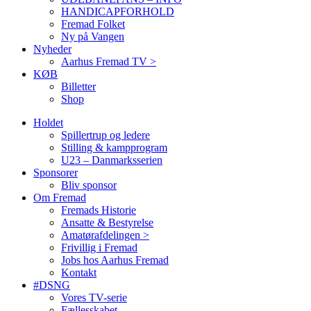
HANDICAPFORHOLD
Fremad Folket
Ny på Vangen
Nyheder
Aarhus Fremad TV >
KØB
Billetter
Shop
Holdet
Spillertrup og ledere
Stilling & kampprogram
U23 – Danmarksserien
Sponsorer
Bliv sponsor
Om Fremad
Fremads Historie
Ansatte & Bestyrelse
Amatørafdelingen >
Frivillig i Fremad
Jobs hos Aarhus Fremad
Kontakt
#DSNG
Vores TV-serie
Fællesskabet