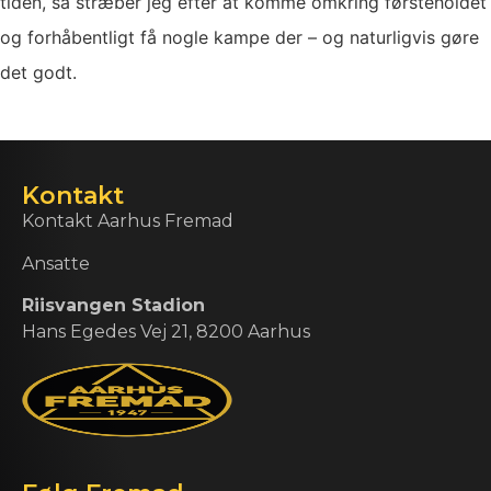
tiden, så stræber jeg efter at komme omkring førsteholdet
og forhåbentligt få nogle kampe der – og naturligvis gøre
det godt.
Kontakt
Kontakt Aarhus Fremad
Ansatte
Riisvangen Stadion
Hans Egedes Vej 21, 8200 Aarhus