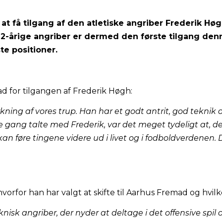
t få tilgang af den atletiske angriber Frederik Høg
-årige angriber er dermed den første tilgang denn
te positioner.
 for tilgangen af Frederik Høgh:
ærkning af vores trup. Han har et godt antrit, god teknik
ste gang talte med Frederik, var det meget tydeligt at, de
n føre tingene videre ud i livet og i fodboldverdenen. D
vorfor han har valgt at skifte til Aarhus Fremad og hvil
knisk angriber, der nyder at deltage i det offensive spil