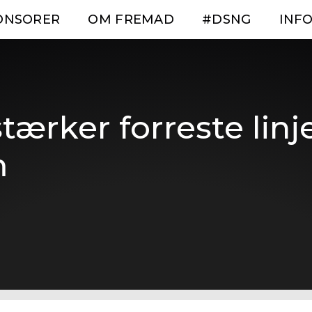
ONSORER
OM FREMAD
#DSNG
INFO
tærker forreste linj
m