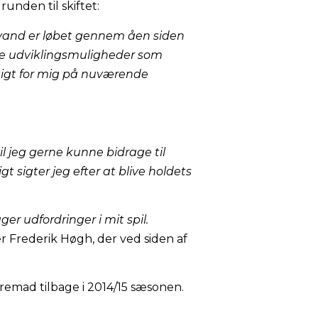
unden til skiftet:
t vand er løbet gennem åen siden
de udviklingsmuligheder som
gtigt for mig på nuværende
 jeg gerne kunne bidrage til
 sigter jeg efter at blive holdets
er udfordringer i mit spil.
er Frederik Høgh, der ved siden af
remad tilbage i 2014/15 sæsonen.