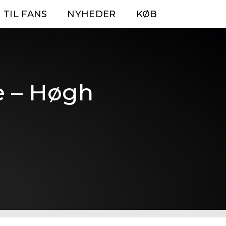
 TIL FANS
NYHEDER
KØB
e – Høgh