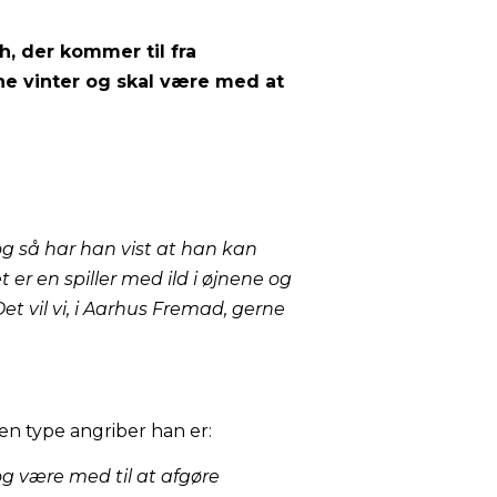
h, der kommer til fra
e vinter og skal være med at
 og så har han vist at han kan
t er en spiller med ild i øjnene og
et vil vi, i Aarhus Fremad, gerne
ken type angriber han er:
 og være med til at afgøre