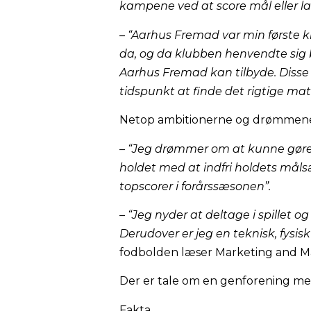
kampene ved at score mål eller la
– “Aarhus Fremad var min første k
da, og da klubben henvendte sig 
Aarhus Fremad kan tilbyde. Disse 
tidspunkt at finde det rigtige mat
Netop ambitionerne og drømmene e
– “Jeg drømmer om at kunne gøre f
holdet med at indfri holdets måls
topscorer i forårssæsonen”.
– “Jeg nyder at deltage i spillet o
Derudover er jeg en teknisk, fys
fodbolden læser Marketing and 
Der er tale om en genforening mel
Fakta