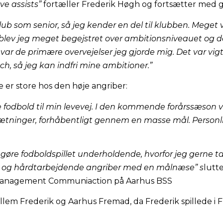
ve assists”
fortæller Frederik Høgh og fortsætter med gr
lub som senior, så jeg kender en del til klubben. Mege
blev jeg meget begejstret over ambitionsniveauet og 
var de primære overvejelser jeg gjorde mig. Det var vi
ch, så jeg kan indfri mine ambitioner.”
r store hos den høje angriber:
odbold til min levevej. I den kommende forårssæson vil
ætninger, forhåbentligt gennem en masse mål. Personligt
g gøre fodboldspillet underholdende, hvorfor jeg gerne tag
isk og hårdtarbejdende angriber med en målnæse” s
lutt
Management Communiaction på Aarhus BSS
lem Frederik og Aarhus Fremad, da Frederik spillede i F