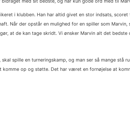
 bidraget med sit bedste, og har kun gode ord med til Marvi
keret i klubben. Han har altid givet en stor indsats, score
 haft. Når der opstår en mulighed for en spiller som Marvin,
r gør, at de kan tage skridt. Vi ønsker Marvin alt det bedste
, skal spille en turneringskamp, og man ser så mange stå 
 at komme op og støtte. Det har været en fornøjelse at kom