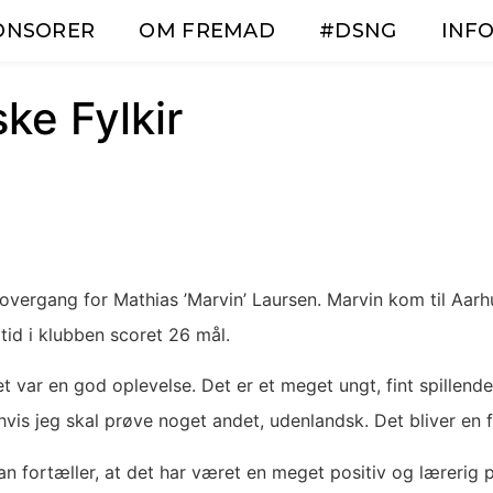
ONSORER
OM FREMAD
#DSNG
INFO
ske Fylkir
vergang for Mathias ’Marvin’ Laursen. Marvin kom til Aarhu
tid i klubben scoret 26 mål.
 var en god oplevelse. Det er et meget ungt, fint spillende 
, hvis jeg skal prøve noget andet, udenlandsk. Det bliver en 
n fortæller, at det har været en meget positiv og lærerig p