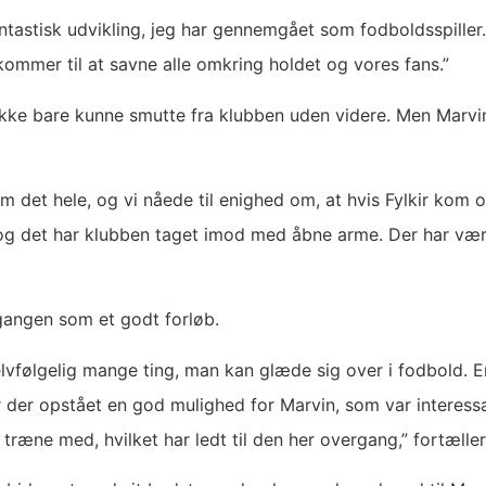
antastisk udvikling, jeg har gennemgået som fodboldsspille
 kommer til at savne alle omkring holdet og vores fans.”
kke bare kunne smutte fra klubben uden videre. Men Marvin 
det hele, og vi nåede til enighed om, at hvis Fylkir kom o
, og det har klubben taget imod med åbne arme. Der har væ
angen som et godt forløb.
lvfølgelig mange ting, man kan glæde sig over i fodbold. En
e er der opstået en god mulighed for Marvin, som var intere
træne med, hvilket har ledt til den her overgang,” fortælle