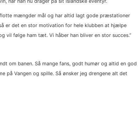
n, når han nu drager på sit islandske eventyr.
t flotte mængder mål og har altid lagt gode præstationer
 så er det en stor motivation for hele klubben at hjælpe
 og vil følge ham tæt. Vi håber han bliver en stor succes.”
rundt om banen. Så mange fans, godt humør og altid en god
me på Vangen og spille. Så ønsker jeg drengene alt det