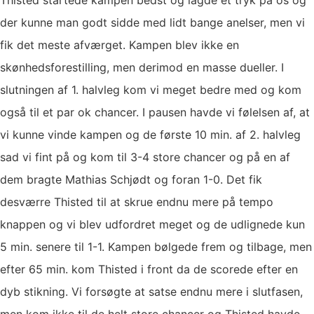
Thisted startede kampen bedst og lagde et tryk på os og
der kunne man godt sidde med lidt bange anelser, men vi
fik det meste afværget. Kampen blev ikke en
skønhedsforestilling, men derimod en masse dueller. I
slutningen af 1. halvleg kom vi meget bedre med og kom
også til et par ok chancer. I pausen havde vi følelsen af, at
vi kunne vinde kampen og de første 10 min. af 2. halvleg
sad vi fint på og kom til 3-4 store chancer og på en af
dem bragte Mathias Schjødt og foran 1-0. Det fik
desværre Thisted til at skrue endnu mere på tempo
knappen og vi blev udfordret meget og de udlignede kun
5 min. senere til 1-1. Kampen bølgede frem og tilbage, men
efter 65 min. kom Thisted i front da de scorede efter en
dyb stikning. Vi forsøgte at satse endnu mere i slutfasen,