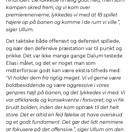
hinanden. De lukkede rimelig godt ned, men som
kampen skred frem, og vi kom over
premierenerverne, lykkedes vi med at få spillet
højere op på banen og komme i de rum vi ville.”,
siger Ullum.
Det taktiske både offensivt og defensivt spillede,
og især den defensive præstation var til punkt og
prikke. Det var ikke mange gange Dalum testede
Elias i målet, og det er noget man som
midterforsvar godt kan være ekstra tilfreds med:
“
Vi holder dem fra rigtig meget. Vi vil gerne være
boldbesiddende og være aggressive i vores
genpres højt på banen, og det lykkedes vi med. Vi
var aflklarede og konsekvente i forsvaret, og vi fik
brudt bolden, inden der kom optræk til det helt
store. Det er altid en fed følelse at have overskud
og et godt fundament. Det gør det lidt nemmere
at fokusere på det offensive.”, siger Ullum om den