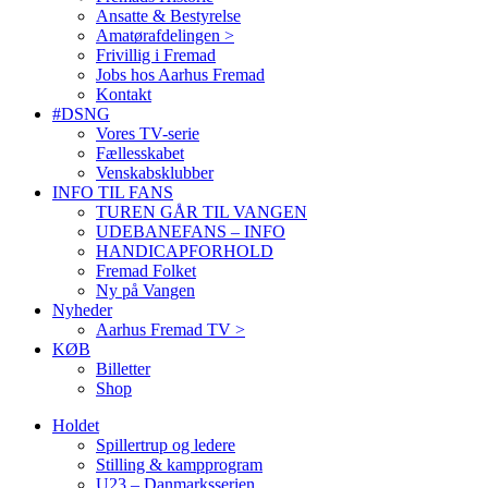
Ansatte & Bestyrelse
Amatørafdelingen >
Frivillig i Fremad
Jobs hos Aarhus Fremad
Kontakt
#DSNG
Vores TV-serie
Fællesskabet
Venskabsklubber
INFO TIL FANS
TUREN GÅR TIL VANGEN
UDEBANEFANS – INFO
HANDICAPFORHOLD
Fremad Folket
Ny på Vangen
Nyheder
Aarhus Fremad TV >
KØB
Billetter
Shop
Holdet
Spillertrup og ledere
Stilling & kampprogram
U23 – Danmarksserien