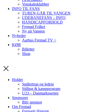
Venskabsklubber
INFO TIL FANS
TUREN GÅR TIL VANGEN
UDEBANEFANS – INFO
HANDICAPFORHOLD
Fremad Folket
Ny på Vangen
Nyheder
Aarhus Fremad TV >
KØB
Billetter
Shop
Holdet
Spillertrup og ledere
Stilling & kampprogram
U23 – Danmarksserien
Sponsorer
Bliv sponsor
Om Fremad
Fremads Historie