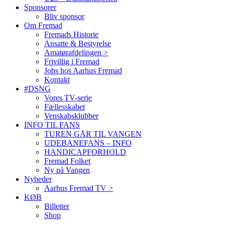
Sponsorer
Bliv sponsor
Om Fremad
Fremads Historie
Ansatte & Bestyrelse
Amatørafdelingen >
Frivillig i Fremad
Jobs hos Aarhus Fremad
Kontakt
#DSNG
Vores TV-serie
Fællesskabet
Venskabsklubber
INFO TIL FANS
TUREN GÅR TIL VANGEN
UDEBANEFANS – INFO
HANDICAPFORHOLD
Fremad Folket
Ny på Vangen
Nyheder
Aarhus Fremad TV >
KØB
Billetter
Shop