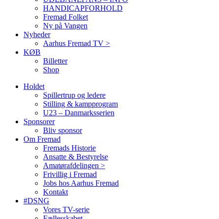
HANDICAPFORHOLD
Fremad Folket
Ny på Vangen
Nyheder
Aarhus Fremad TV >
KØB
Billetter
Shop
Holdet
Spillertrup og ledere
Stilling & kampprogram
U23 – Danmarksserien
Sponsorer
Bliv sponsor
Om Fremad
Fremads Historie
Ansatte & Bestyrelse
Amatørafdelingen >
Frivillig i Fremad
Jobs hos Aarhus Fremad
Kontakt
#DSNG
Vores TV-serie
Fællesskabet