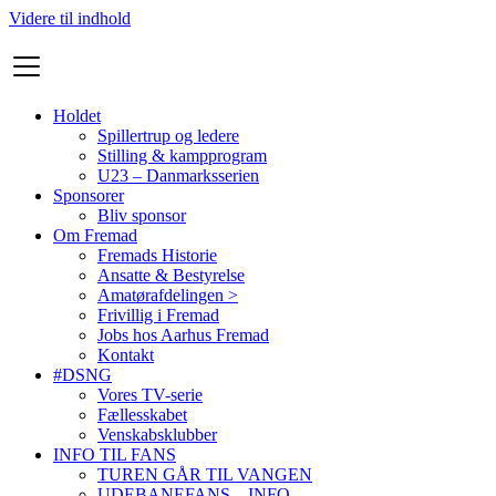
Videre til indhold
Holdet
Spillertrup og ledere
Stilling & kampprogram
U23 – Danmarksserien
Sponsorer
Bliv sponsor
Om Fremad
Fremads Historie
Ansatte & Bestyrelse
Amatørafdelingen >
Frivillig i Fremad
Jobs hos Aarhus Fremad
Kontakt
#DSNG
Vores TV-serie
Fællesskabet
Venskabsklubber
INFO TIL FANS
TUREN GÅR TIL VANGEN
UDEBANEFANS – INFO