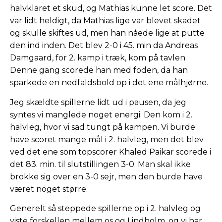
halvklaret et skud, og Mathias kunne let score. Det
var lidt heldigt, da Mathias lige var blevet skadet
og skulle skiftes ud, men han nåede lige at putte
den ind inden. Det blev 2-0 i 45. min da Andreas
Damgaard, for 2. kamp i træk, kom på tavlen.
Denne gang scorede han med foden, da han
sparkede en nedfaldsbold op i det ene målhjørne.
Jeg skældte spillerne lidt ud i pausen, da jeg
syntes vi manglede noget energi. Den kom i 2.
halvleg, hvor vi sad tungt på kampen. Vi burde
have scoret mange mål i 2. halvleg, men det blev
ved det ene som topscorer Khaled Paikar scorede i
det 83. min. til slutstillingen 3-0. Man skal ikke
brokke sig over en 3-0 sejr, men den burde have
været noget større.
Generelt så steppede spillerne op i 2. halvleg og
viste forskellen mellem os og Lindholm, og vi har