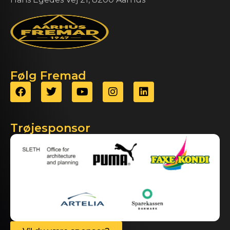
Følg Fremad
Trøjesponsor