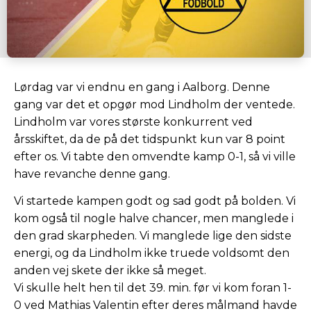
Lørdag var vi endnu en gang i Aalborg. Denne
gang var det et opgør mod Lindholm der ventede.
Lindholm var vores største konkurrent ved
årsskiftet, da de på det tidspunkt kun var 8 point
efter os. Vi tabte den omvendte kamp 0-1, så vi ville
have revanche denne gang.
Vi startede kampen godt og sad godt på bolden. Vi
kom også til nogle halve chancer, men manglede i
den grad skarpheden. Vi manglede lige den sidste
energi, og da Lindholm ikke truede voldsomt den
anden vej skete der ikke så meget.
Vi skulle helt hen til det 39. min. før vi kom foran 1-
0 ved Mathias Valentin efter deres målmand havde