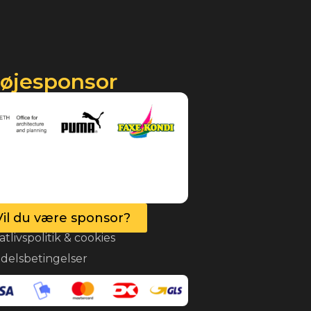
røjesponsor
Vil du være sponsor?
atlivspolitik & cookies
delsbetingelser