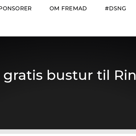
PONSORER
OM FREMAD
#DSNG
gratis bustur til R