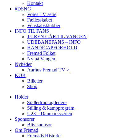
Kontakt
#DSNG
Vores TV-serie
Fællesskabet
Venskabsklubber
INFO TIL FANS
TUREN GÅR TIL VANGEN
UDEBANEFANS – INFO
HANDICAPFORHOLD
Fremad Folket
Ny på Vangen
Nyheder
Aarhus Fremad TV >
KØB
Billetter
Shop
Holdet
Spillertrup og ledere
Stilling & kampprogram
U23 – Danmarksserien
Sponsorer
Bliv sponsor
Om Fremad
Fremads Historie