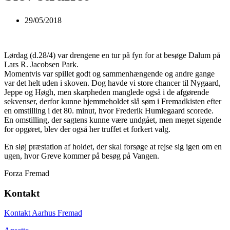
29/05/2018
Lørdag (d.28/4) var drengene en tur på fyn for at besøge Dalum på
Lars R. Jacobsen Park.
Momentvis var spillet godt og sammenhængende og andre gange
var det helt uden i skoven. Dog havde vi store chancer til Nygaard,
Jeppe og Høgh, men skarpheden manglede også i de afgørende
sekvenser, derfor kunne hjemmeholdet slå søm i Fremadkisten efter
en omstilling i det 80. minut, hvor Frederik Humlegaard scorede.
En omstilling, der sagtens kunne være undgået, men meget sigende
for opgøret, blev der også her truffet et forkert valg.
En sløj præstation af holdet, der skal forsøge at rejse sig igen om en
ugen, hvor Greve kommer på besøg på Vangen.
Forza Fremad
Kontakt
Kontakt Aarhus Fremad