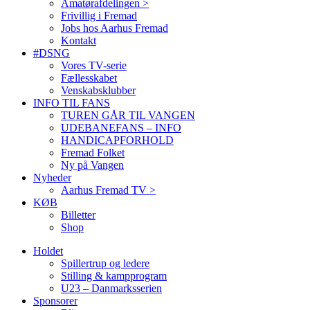
Amatørafdelingen >
Frivillig i Fremad
Jobs hos Aarhus Fremad
Kontakt
#DSNG
Vores TV-serie
Fællesskabet
Venskabsklubber
INFO TIL FANS
TUREN GÅR TIL VANGEN
UDEBANEFANS – INFO
HANDICAPFORHOLD
Fremad Folket
Ny på Vangen
Nyheder
Aarhus Fremad TV >
KØB
Billetter
Shop
Holdet
Spillertrup og ledere
Stilling & kampprogram
U23 – Danmarksserien
Sponsorer