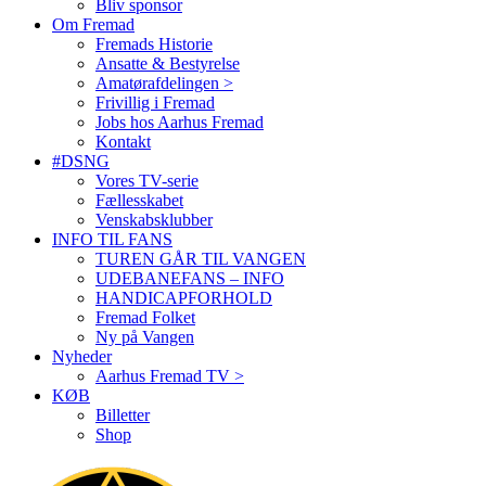
Bliv sponsor
Om Fremad
Fremads Historie
Ansatte & Bestyrelse
Amatørafdelingen >
Frivillig i Fremad
Jobs hos Aarhus Fremad
Kontakt
#DSNG
Vores TV-serie
Fællesskabet
Venskabsklubber
INFO TIL FANS
TUREN GÅR TIL VANGEN
UDEBANEFANS – INFO
HANDICAPFORHOLD
Fremad Folket
Ny på Vangen
Nyheder
Aarhus Fremad TV >
KØB
Billetter
Shop