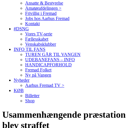
Ansatte & Bestyrelse
Amatørafdelingen >
Frivillig i Fremad
Jobs hos Aarhus Fremad
Kontakt
#DSNG
Vores TV-serie
Fællesskabet
Venskabsklubber
INFO TIL FANS
TUREN GÅR TIL VANGEN
UDEBANEFANS – INFO
HANDICAPFORHOLD
Fremad Folket
Ny på Vangen
Nyheder
Aarhus Fremad TV >
KØB
Billetter
Shop
Usammenhængende præstation
blev straffet